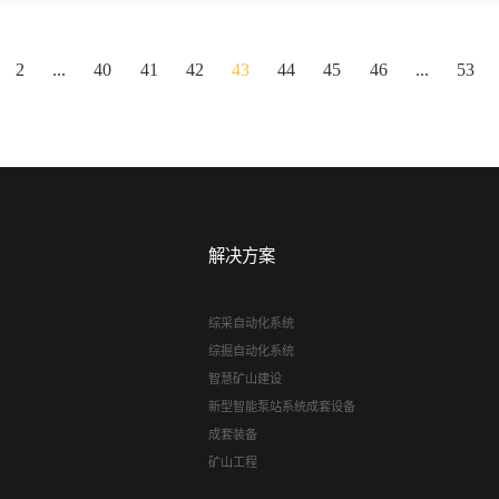
2
...
40
41
42
43
44
45
46
...
53
解决方案
综采自动化系统
综掘自动化系统
智慧矿山建设
新型智能泵站系统成套设备
成套装备
矿山工程