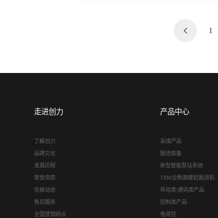
1
走进创力
产品中心
了解创力
采煤产品
品牌文化
掘进装备
发展历程
新型智能泵站系统
荣誉资质
TBM全断面硬岩掘进机
信披动态
传动类/通讯类产品
售后服务
控制类产品
全国营销网点
电液控