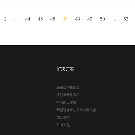
2
...
44
45
46
47
48
49
50
...
53
解决方案
综采自动化系统
综掘自动化系统
智慧矿山建设
新型智能泵站系统成套设备
成套装备
矿山工程