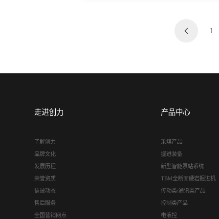
1
走进创力
产品中心
了解创力
采煤产品
品牌文化
掘进装备
发展历程
新型智能泵站系统
荣誉资质
TBM全断面硬岩掘进机
信披动态
传动类/通讯类产品
售后服务
控制类产品
全国营销网点
电液控