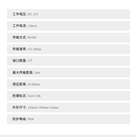
工作电压:
DC 12V
工作电流:
≤50mA
传输方式:
RS485
传输速率:
115.2Kbps
接口数量:
1个
最大传输距离:
10m
感应距离:
(0-40)mm
防爆标志:
Exib I Mb
外形尺寸:
143mm×100mm×55mm
防护等级:
IP68